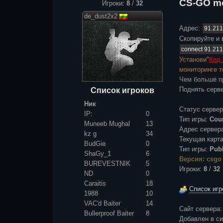
CS-GO m
Игроки:
8
/
32
de_dust2x2
Адрес:
Скопируйте и 
Установи
"
Код 
мониторинге 
Чем больше пр
Поднять серве
Список игроков
Ник
Статус серве
IP:
0
Тип игры:
Coun
Muneeb Mughal
13
Адрес сервер
kz g
34
Текущая карт
BudGie
0
Тип игры:
Publ
ShaGy_1
6
Версия: csgo
BUREVESTNIK
5
Игроки:
8
/
32
ND
0
Caraitis
18
Список игр
1988
10
VAC'd Baiter
14
Сайт сервера
Bullerproof Baiter
8
Добавлен в с