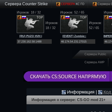
Сервера Counter Strike
СЕРВЕРА
КС ГО
Сервера 
Игроков: 18 / 32
Игроков: 52 / 65
Игрок
TOP
TOP
Игроков:
Игроков:
18 / 32
52 / 65
[RU] PUZO HVH |
[EVENT] Zombie::
IMPER
ONLY SCOUT |
[Net4ALL.RU]::Workshop|SSD
MIRAG
MIRAGE |
[CS 2]
Сервера Public
Сервера AWP
Информация |
Код 
Информация о сервере: CS-GO mod 21+