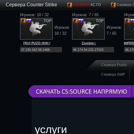
Сервера Counter Strike
СЕРВЕРА
КС ГО
Сервера 
Игроков: 18 / 32
Игроков: 7 / 65
Игрок
TOP
TOP
Игроков:
Игроков:
18 / 32
7 / 65
[RU] PUZO HVH |
Zombie::
IMPER
ONLY SCOUT |
[Net4ALL.RU]::Workshop|SSD
MIRAG
MIRAGE |
[CS 2]
Сервера Public
Сервера AWP
Пла
услуги