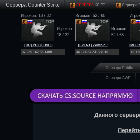
Сервера Counter Strike
СЕРВЕРА
КС ГО
Сервера 
Игроков: 18 / 32
Игроков: 52 / 65
Игрок
TOP
TOP
Игроков:
Игроков:
18 / 32
52 / 65
[RU] PUZO HVH |
[EVENT] Zombie::
IMPER
ONLY SCOUT |
[Net4ALL.RU]::Workshop|SSD
MIRAG
MIRAGE |
[CS 2]
Сервера Public
Сервера AWP
Данного сервер
Перейти