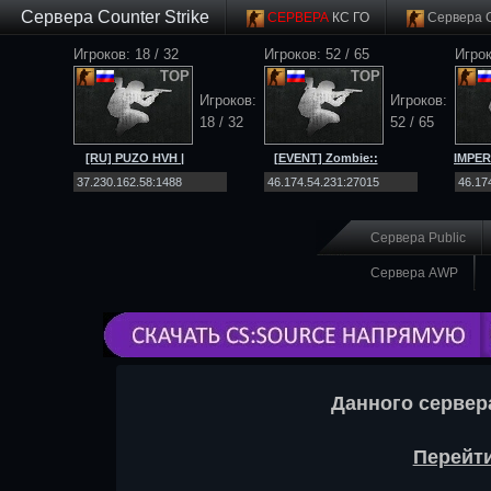
Сервера Counter Strike
СЕРВЕРА
КС ГО
Сервера 
Игроков: 18 / 32
Игроков: 52 / 65
Игрок
TOP
TOP
Игроков:
Игроков:
18 / 32
52 / 65
[RU] PUZO HVH |
[EVENT] Zombie::
IMPER
ONLY SCOUT |
[Net4ALL.RU]::Workshop|SSD
MIRAG
MIRAGE |
[CS 2]
Сервера Public
Сервера AWP
Данного сервер
Перейти