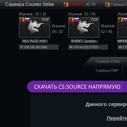
Сервера Counter Strike
СЕРВЕРА
КС ГО
Сервера 
Игроков: 18 / 32
Игроков: 52 / 65
Игрок
TOP
TOP
Игроков:
Игроков:
18 / 32
52 / 65
[RU] PUZO HVH |
[EVENT] Zombie::
IMPER
ONLY SCOUT |
[Net4ALL.RU]::Workshop|SSD
MIRAG
MIRAGE |
[CS 2]
Сервера Public
Сервера AWP
Данного сервер
Перейти