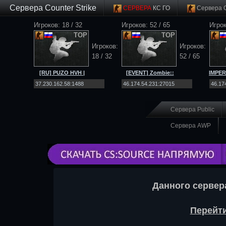
Сервера Counter Strike
СЕРВЕРА
КС ГО
Сервера 
Игроков: 18 / 32
Игроков: 52 / 65
Игрок
TOP
TOP
Игроков:
Игроков:
18 / 32
52 / 65
[RU] PUZO HVH |
[EVENT] Zombie::
IMPER
ONLY SCOUT |
[Net4ALL.RU]::Workshop|SSD
MIRAG
MIRAGE |
[CS 2]
Сервера Public
Сервера AWP
Данного сервер
Перейти