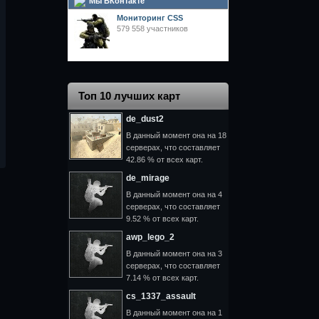
Мы ВКонтакте
Мониторинг CSS
579
558 участников
Топ 10 лучших карт
de_dust2
В данный момент она на 18
серверах, что составляет
42.86 % от всех карт.
de_mirage
В данный момент она на 4
серверах, что составляет
9.52 % от всех карт.
awp_lego_2
В данный момент она на 3
серверах, что составляет
7.14 % от всех карт.
cs_1337_assault
В данный момент она на 1