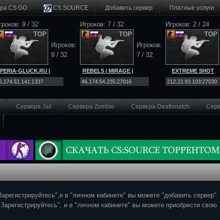
ра CS GO
CS SOURCE
Добавить cервер
Платные услуги
гроков: 9 / 32
Игроков: 7 / 32
Игроков: 2 / 24
TOP
TOP
TOP
Игроков:
Игроков:
9 / 32
7 / 32
MPERIA-GLUCK.RU |
REBELS | MIRAGE |
EXTREME SHOT
RAGE | [!CASE !WS
!WS !GLOVES !KNIFE
PUBLIC | #3 [Classic
!KNIFE]
!SHOP
[128tick] | !ws
Сервера Jail
Сервера Zombie
Сервера Deathmatch
Серв
Зарегистрируйтесь",и в "личном кабинете" вы можете "добавить сервер".
"Зарегистрируйтесь", и в "личном кабинете" вы можете приобрести свою