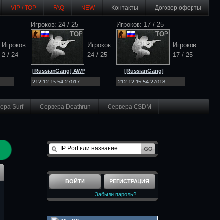
VIP / TOP
FAQ
NEW
Контакты
Договор оферты
Игроков: 24 / 25
Игроков: 17 / 25
TOP
TOP
Игроков:
Игроков:
Игроков:
2 / 24
24 / 25
17 / 25
[RussianGang] AWP
[RussianGang]
]
Lego [CS:GO | 128tick
MIRAGE Only [CS:GO |
| !ws
128tick | !ws
ера Surf
Сервера Deathrun
Сервера CSDM
ВОЙТИ
РЕГИСТРАЦИЯ
Забыли пароль?