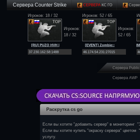
Сервера Counter Strike
СЕРВЕРА
КС ГО
Серве
Игроков: 18 / 32
Игроков: 52 / 65
И
TOP
TOP
Игроков:
Игроков:
18 / 32
52 / 65
[RU] PUZO HVH |
[EVENT] Zombie::
I
ONLY SCOUT |
[Net4ALL.RU]::Workshop|SSD
MI
MIRAGE |
[CS 2]
Сервера Public
Сервера AWP
Раскрутка cs go
Если вы хотите "добавить сервер" в мониторинг "
Если вы хотите купить "окраску сервера" цветом 
услугу.